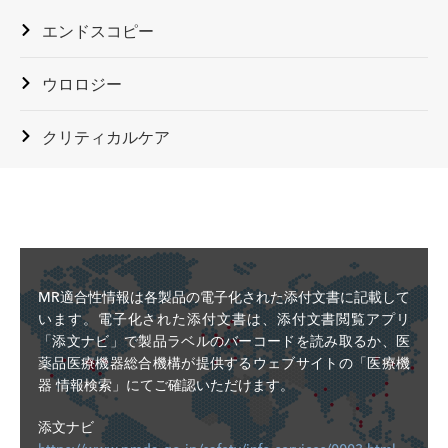
型末梢血
剤溶出
ューリ
下大静
ZISV-
管用ステ
型末梢
エンドスコピー
ップ
脈フィ
クック
PTX
IGTCFS
COOK
ント
血管用
マイクロフェ
下大静
ルター
エンボ
MWCE-18S-
COOK
Zenith
製品名
ステン
販売名
カタログ番号
MR安
レット用
脈フィ
セット
ライゼ
X-X-HILAL
Zenith
ZTEG-
ウロロジー
TX2
ト
マイクロコイ
ルター
ーショ
MWCE-18S-
TX2 Pro-
PF /
TAA
ル
セット
ン
X-X-X
Form TAA
TBE-
経内視鏡的
エンド
経内視鏡的胆
クリティカルケア
コイル
エンドバ
PF /
胆管用
Zilver
バスキ
管用
スキュラ
ESBE-
Zilverステ
ZILBS
Zilver
Flex
製品名
ュラー
販売名
カタログ番号
MR安全性
Zilverステン
ーグラフ
PF
ントシステ
Flex SFA
SFA用
グラフ
トシステム
クック
ト
ム
Flipper PDA
バスキュ
バスキ
ZFV
ト
エンボ
製品名
販売名
カタログ番号
MR安全性
Resonance
COOK
デタッチャブ
ラーステ
ュラー
ライゼ
IMWCE-X-
メタリック
Resonance
ル血管塞栓用
ント
ステン
RMS
ーショ
PDAX
COOK
尿管ステン
尿管ステン
コイルシステ
クック
ト
COOK
COOK
ン
Evolution
MR適合性情報は各製品の電子化された添付文書に記載して
ト
トセット
ム
クックゼ
ゼニス
TFB /
Evolution
EVO-FC /
Lock心
心膜穿
コイル
食道用ステ
います。電子化された添付文書は、添付文書閲覧アプリ
ニスAAA
AAA
TFLE /
食道用ステン
EVO-20
膜穿刺
刺ドレ
C-PCS-
ントシステ
「添文ナビ」で製品ラベルのバーコードを読み取るか、医
COOK
エンドバ
エンド
ESBE
トシステム
ﾄﾞﾚﾅｰ
ナージ
830-
Zilver バ
025706-
ム
薬品医療機器総合機構が提供するウェブサイトの「医療機
バスキ
スキュラ
バスキ
ESC /
ｼﾞｶﾃｰﾃ
カテー
LOCK
クック
スキュラ
バンダーダ
S1-JP /
器 情報検索」にてご確認いただけます。
ュラー
ZIV
ーグラフ
ュラー
ESP /
ﾙ
テルセ
エンボ
ーステン
バンダーダ
イバージョ
025707-
ヒラール
ステン
ト
グラフ
ZIP
ット
ライゼ
MWCE-18-
ト
COOK
イバージョ
ン
S1-JP /
添文ナビ
血管塞栓用マ
ト
COOK
ト
ーショ
X-X-HILAL
Evolution