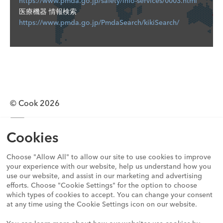
ンステント
ステントセ
025806-
https://www.pmda.go.jp/safety/info-services/0003.html
イクロコイル
Evolution
ン
十二指腸用
EVO-22
セット
ット/SOF-
S1-JP /
医療機器 情報検索
十二指腸ステ
Wayne
コイル
ステントシ
Wayne
C-UTPT-
FLEX
025807-
https://www.pmda.go.jp/PmdaSearch/kikiSearch/
クック
ントシステム
胸膜ド
ステム
胸膜ド
1400-
S1-JP
ゼニス
ゼニス
TFFB /
レナー
レナー
WAYNE-
Flex AAA
AAA
TFB /
ジカテ
MWCE-18S-
ジセッ
112497-
エンドバ
エンド
TFLE
ーテル
X-
ＣＯＯＫ Ｅ
ドレトラー
025506-
ト
IMH-01
ＣＯＯＫ Ｅ
スキュラ
バスキ
ESC /
COOK 尿
セット
TORNADO-
ｖｏｌｕｔ
尿管鏡用ス
S4 /
ｖｏｌｕｔｉ
ーグラフ
ュラー
ESBE
路カテーテ
081800
ｉｏｎ
テントセッ
025508-
ｏｎ
EVO- / -B
ト
グラフ
/ ZIP
ル
クック
MWCE-18S-
胆管用ステ
ト
I
胆管用ステン
ト
© Cook 2026
エンボ
X-
ントシステ
トルネード
トシステム
ライゼ
TORNADO-
ム
0120-289-902
血管塞栓用マ
ーショ
LEF-081800
080006-
イクロコイル
クックゼ
Cookies
ン
MWCE-35-
ET /
プライバシーステートメント
ニス AAA
クック
ＣＯＯＫ Ｅ
ＣＯＯＫ Ｅ
コイル
X-
080008-
利用規約
エンドバ
ゼニス
Choose "Allow All" to allow our site to use cookies to improve
ｖｏｌｕｔｉ
ｖｏｌｕｔ
TORNADO-
ET /
Cookieコンプライアンスステートメント
スキュラ
AAA
your experience with our website, help us understand how you
ｏｎ
ｉｏｎ胆管
EVO-PC-
LEF-
080010-
グローバル行動規範
use our website, and assist in our marketing and advertising
ーグラフ
エンド
胆管用カバー
用カバード
/ -B
HIRATA-
ZSLE
ET /
efforts. Choose "Cookie Settings" for the option to choose
透明性ガイドライン
ト
バスキ
ピッグテイ
ドステントシ
ステントシ
061499
COOK 尿
080112
詳細はリンク
which types of cookies to accept. You can change your consent
人権に関する責任についての声明
Spiral-Z
ュラー
ルネフロス
ステム
ステム
at any time using the Cookie Settings icon on our website.
路カテーテ
/
をご覧くださ
サイトマップ
腸骨動脈
グラフ
トミーセッ
ル
080206
い。
レッググ
ト
ト