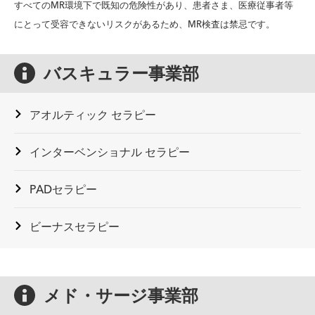
すべてのMR環境下で既知の危険性があり、患者さま、医療従事者等
にとって受容できないリスクがあるため、MR検査は禁忌です。
バスキュラー事業部
アオルティック セラピー
カタログ番
製品名
販売名
MR安全性
号
インターベンショナル セラピー
製品名
販売名
カタログ番号
MR安
COOK
PADセラピー
COOK
Zenith
カタログ番
Zenith
TX2
製品名
販売名
MR安全性
クック
ZTEG
号
TX2 TAA
TAA
ビーナスセラピー
エンボ
/ TBE
エンドバ
エンド
血管塞栓用金
ライゼ
MWCE-52-
/
製品名
販売名
カタログ番号
MR安全性
Ｚｉｌ
スキュラ
バスキ
属コイル
ーショ
X-X
ESBE
ｖｅ
ーグラフ
ュラー
ン
ZilverPTX
ｒ Ｐ
ト
グラフ
ギュン
メド・サージ事業部
ZIV-
コイル
薬剤溶出
ＴＸ薬
ト
ターチ
PTX /