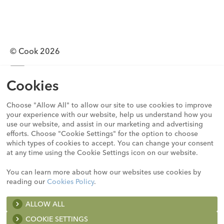
© Cook 2026
0120-289-902
Cookies
プライバシーステートメント
利用規約
Choose "Allow All" to allow our site to use cookies to improve
Cookieコンプライアンスステートメント
your experience with our website, help us understand how you
グローバル行動規範
use our website, and assist in our marketing and advertising
efforts. Choose "Cookie Settings" for the option to choose
透明性ガイドライン
which types of cookies to accept. You can change your consent
人権に関する責任についての声明
at any time using the Cookie Settings icon on our website.
サイトマップ
You can learn more about how our websites use cookies by
reading our
Cookies Policy
.
ALLOW ALL
A list of the cookies we use and the purposes for which we
use them is available here:
COOKIE SETTINGS