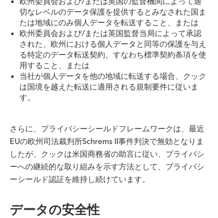
欧州委員会および/または英国の監督機関によって適
切なレベルのデータ保護を提供するとみなされた国ま
たは地域にのみ個人データを転送すること、または
欧州委員会および/または英国監督当局によって承認
された、欧州における個人データと同等の保護を与え
る特定のデータ転送契約、すなわち標準契約条項を使
用すること、または
当社が個人データを他の地域に転送する場合、クック
は国境を越えた転送に適用される規制要件に従いま
す。
さらに、プライバシーシールドフレームワークは、最近
EUの欧州司法裁判所Schrems II事件判決で無効となりま
したが、クックは米国商務省の助言に従い、プライバシ
ーへの継続的な取り組みを示す方法として、プライバシ
ーシールド認証を維持し続けています。
データの安全性