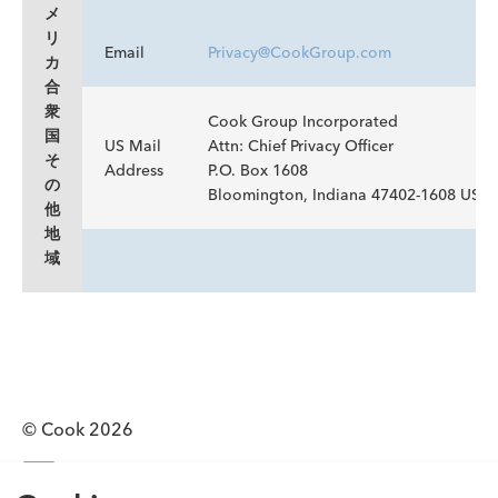
メ
リ
Email
Privacy@CookGroup.com
カ
合
衆
Cook Group Incorporated
国
US Mail
Attn: Chief Privacy Officer
そ
Address
P.O. Box 1608
の
Bloomington, Indiana 47402-1608 USA
他
地
域
© Cook 2026
0120-289-902