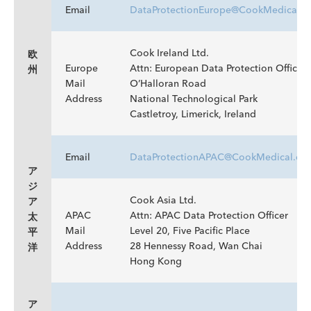
Email
DataProtectionEurope@CookMedical.
Cook Ireland Ltd.
欧
Europe
Attn: European Data Protection Officer
州
Mail
O’Halloran Road
Address
National Technological Park
Castletroy, Limerick, Ireland
Email
DataProtectionAPAC@CookMedical.co
ア
ジ
Cook Asia Ltd.
ア
APAC
Attn: APAC Data Protection Officer
太
Mail
Level 20, Five Pacific Place
平
Address
28 Hennessy Road, Wan Chai
洋
Hong Kong
ア