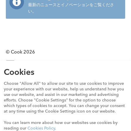
最新のニュースとイノベーションをご覧くださ
い。
© Cook 2026
0120-289-902
Cookies
プライバシーステートメント
利用規約
Choose "Allow All" to allow our site to use cookies to improve
Cookieコンプライアンスステートメント
your experience with our website, help us understand how you
グローバル行動規範
use our website, and assist in our marketing and advertising
efforts. Choose "Cookie Settings" for the option to choose
透明性ガイドライン
which types of cookies to accept. You can change your consent
人権に関する責任についての声明
at any time using the Cookie Settings icon on our website.
サイトマップ
You can learn more about how our websites use cookies by
reading our
Cookies Policy
.