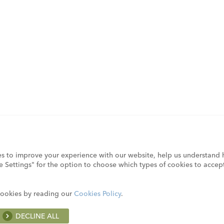
es to improve your experience with our website, help us understand 
e Settings" for the option to choose which types of cookies to accep
cookies by reading our
Cookies Policy
.
DECLINE ALL
for which we use them is available here: