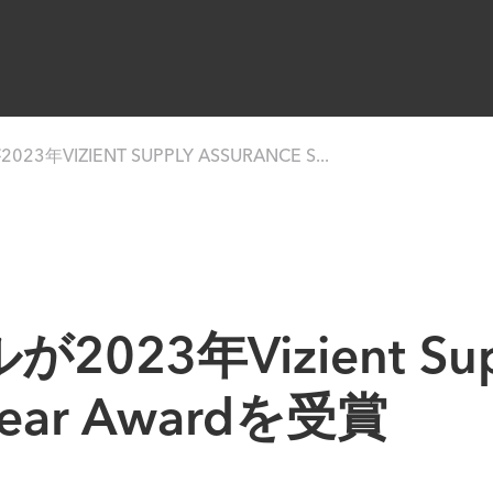
年VIZIENT SUPPLY ASSURANCE S...
3年Vizient Suppl
e Year Awardを受賞